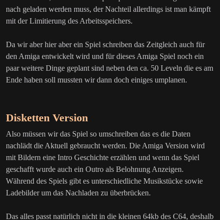
nach geladen werden muss, der Nachteil allerdings ist man kämpft
mit der Limitierung des Arbeitsspeichers.
Da wir aber hier aber ein Spiel schreiben das Zeitgleich auch für
den Amiga entwickelt wird und für dieses Amiga Spiel noch ein
paar weitere Dinge geplant sind neben den ca. 50 Leveln die es am
Ende haben soll mussten wir dann doch einiges umplanen.
Disketten Version
Also müssen wir das Spiel so umschreiben das es die Daten
nachlädt die Aktuell gebraucht werden. Die Amiga Version wird
mit Bildern eine Intro Geschichte erzählen und wenn das Spiel
geschafft wurde auch ein Outro als Belohnung Anzeigen.
Während des Spiels gibt es unterschiedliche Musikstücke sowie
Ladebilder um das Nachladen zu überbrücken.
Das alles passt natürlich nicht in die kleinen 64kb des C64, deshalb