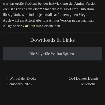
war das große Problem bei der Entwicklung der Amiga Version.
Ziel ist es das es auf einem Standard Amiga500 mit 1mb Ram
flüssig läuft, wir sind da jedenfalls auf einem guten Weg!
Auch wird ein Artikel über die Amiga Version in der nächsten
Ausgabe der
ZaPP!Amiga
erscheinen.
Downloads & Links
Die Singlefile Version Spielen
« Wir bei der Evoke
C64 Danger Dennis
Demoparty 2025
Milestone »