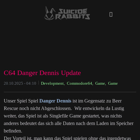
C64 Danger Dennis Update
20.10.2025 - 04:10
Development,
Commodore64,
Game,
Game
Unser Spiel Spiel
Danger Dennis
ist im Gegensatz zu Beer
Rescue noch nicht Abgeschlossen. Wir entwickeln da Lustig
weiter, das Spiel ist als Singlefile Game gestartet, was nichts
anderes bedeutet das sich alle Daten nach dem Laden im Speicher
befinden.
Der Vorteil ist, man kann das Spiel spielen ohne das irgendetwas