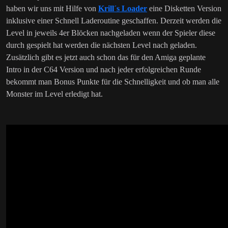
haben wir uns mit Hilfe von
Krill´s Loader
eine Disketten Version
inklusive einer Schnell Laderoutine geschaffen. Derzeit werden die
Level in jeweils 4er Blöcken nachgeladen wenn der Spieler diese
durch gespielt hat werden die nächsten Level nach geladen.
Zusätzlich gibt es jetzt auch schon das für den Amiga geplante
Intro in der C64 Version und nach jeder erfolgreichen Runde
bekommt man Bonus Punkte für die Schnelligkeit und ob man alle
Monster im Level erledigt hat.