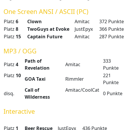
One Screen ANSI / ASCII (PC)
Platz
6
Clown
Amitac
372 Punkte
Platz
8
TwoGuys at Evoke
JustEpyx
366 Punkte
Platz
15
Captain Future
Amitac
287 Punkte
MP3 / OGG
Path of
333
Platz
4
Amitac
Revelation
Punkte
Platz
10
221
GOA Taxi
Rimmler
Punkte
Call of
Amitac/CoolCat
disq.
0 Punkte
Wilderness
Interactive
Platz
1
Beer Rescue
JustEpyx
436 Punkte